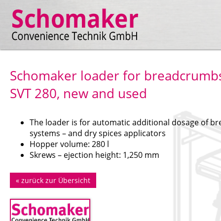
Schomaker loader for breadcrumb
SVT 280, new and used
The loader is for automatic additional dosage of b
systems – and dry spices applicators
Hopper volume: 280 l
Skrews – ejection height: 1,250 mm
«
zurück zur Übersicht