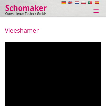
Navig
ein-/
Vleeshamer