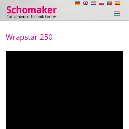
Navig
ein-/
Wrapstar 250