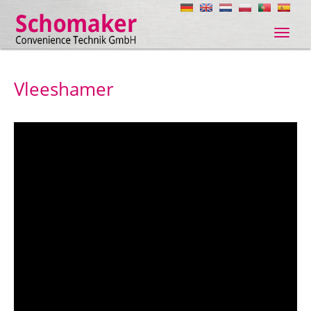
Navig
ein-/
Vleeshamer