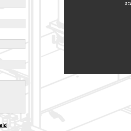
ac
eid