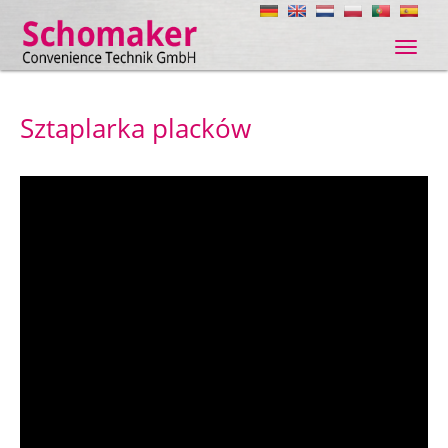
Navig
ein-/
Sztaplarka placków