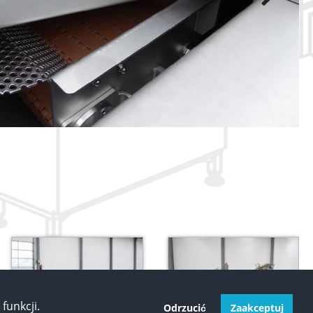
funkcji.
Odrzucić
Zaakceptuj