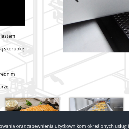
ciastem
cą skorupkę
średnim
urze
wania oraz zapewnienia użytkownikom określonych usług i 