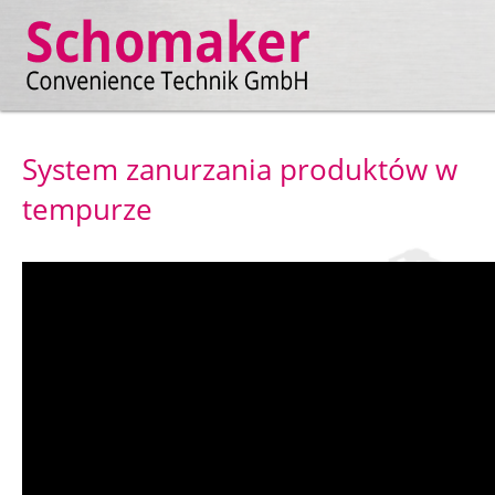
System zanurzania produktów w
tempurze