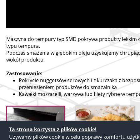
Maszyna do tempury typ SMD pokrywa produkty lekkim 
typu tempura.
Podczas smażenia w głębokim oleju uzyskujemy chrupią
wokół produktu.
Zastosowanie:
Pokrycie nuggetsów serowych i z kurczaka z bezpo
przeniesieniem produktów do smażalnika
Kawałki mozzarelli, warzywa lub filety rybne w temp
Ta strona korzysta z plików cookie!
Używamy plików cookie w celu poprawy komfortu użytko