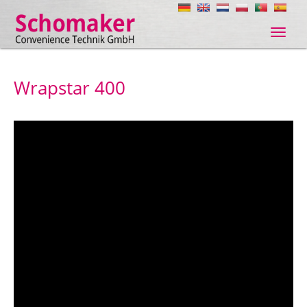
Navig
ein-/
Wrapstar 400