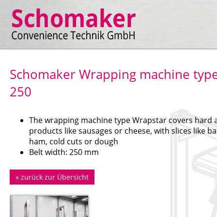
Schomaker Wrapping machine typ
250
The wrapping machine type Wrapstar covers hard 
products like sausages or cheese, with slices like b
ham, cold cuts or dough
Belt width: 250 mm
«
zurück zur Übersicht