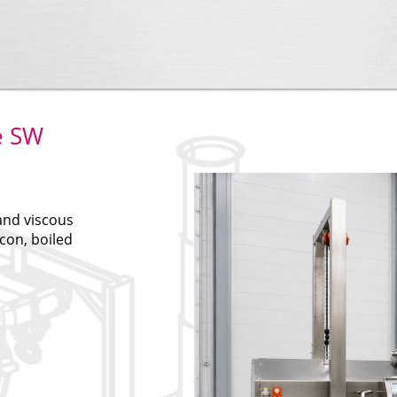
e SW
and viscous
acon, boiled