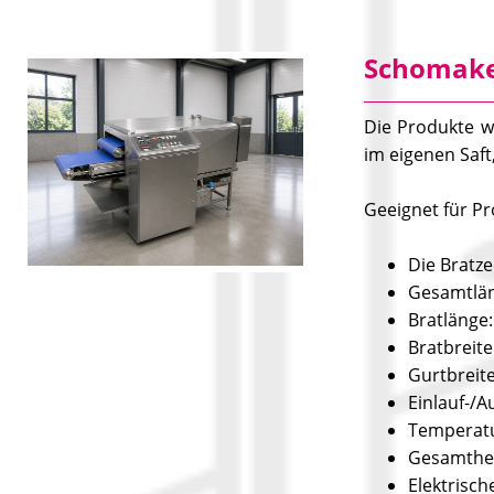
Schomake
Die Produkte w
im eigenen Saf
Geeignet für Pr
Die Bratze
Gesamt
Bratlä
Bratbr
Gurtb
Einlauf-/
Temperatu
Gesamthe
Elektrisc