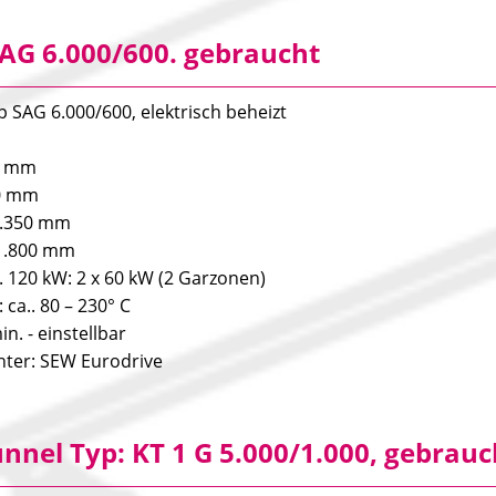
AG 6.000/600. gebraucht
p SAG 6.000/600, elektrisch beheizt
0 mm
00 mm
7.350 mm
 1.800 mm
a. 120 kW: 2 x 60 kW (2 Garzonen)
ca.. 80 – 230° C
in. - einstellbar
ter: SEW Eurodrive
nnel Typ: KT 1 G 5.000/1.000, gebrauc