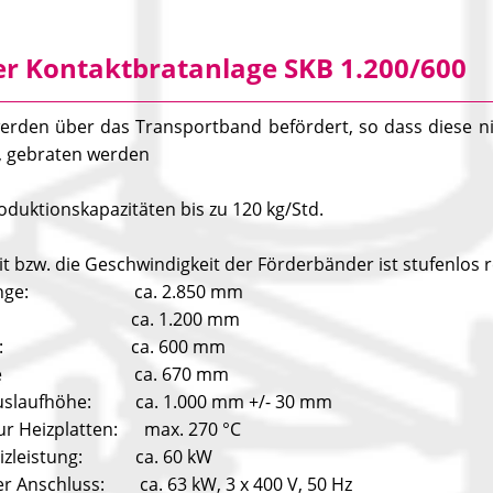
r Kontaktbratanlage SKB 1.200/600
erden über das Transportband befördert, so dass diese n
t, gebraten werden
oduktionskapazitäten bis zu 120 kg/Std.
it bzw. die Geschwindigkeit der Förderbänder ist stufenlos 
länge: ca. 2.850 mm
nge: ca. 1.200 mm
eite: ca. 600 mm
reite ca. 670 mm
Auslaufhöhe: ca. 1.000 mm +/- 30 mm
r Heizplatten: max. 270 °C
izleistung: ca. 60 kW
her Anschluss: ca. 63 kW, 3 x 400 V, 50 Hz