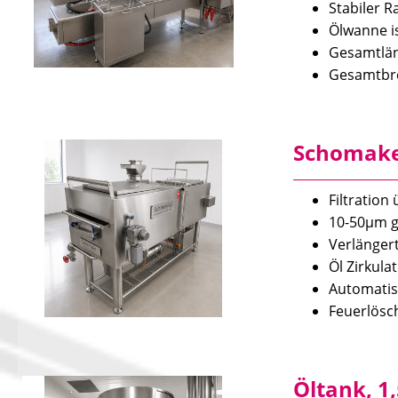
Stabiler 
Ölwanne is
Gesam
Gesam
Schomaker
Filtration
10-50µm g
Verlängert
Öl Zirkula
Automatis
Feuerlösc
Öltank, 1,