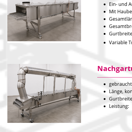
Ein- und A
Mit Haube
Gesam
Gesam
Gurt
Variable 
Nachgartu
gebraucht
Länge,
Gurt
Leist