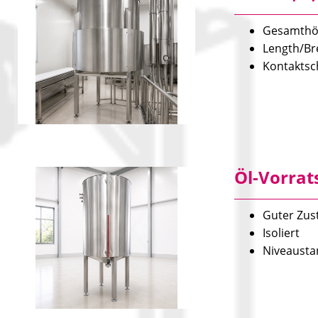
Gesamthö
Length/Br
Kontaktsc
Öl-Vorrats
Guter Zus
Isoliert
Niveausta