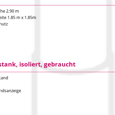
he 2.90 m
eite 1.85 m x 1.85m
hutz
tank, isoliert, gebraucht
tand
ndsanzeige