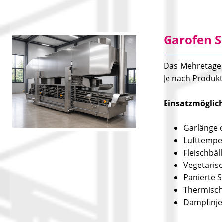
Garofen S
Das Mehretagen
Je nach Produk
Einsatzmöglic
Garlänge 
Lufttemper
Fleischbäl
Vegetaris
Panierte S
Thermi
Dampfinje