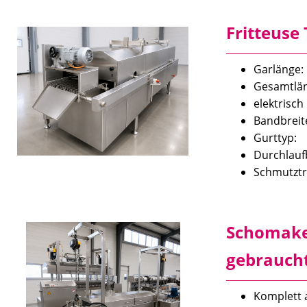
Fritteuse
Garlä
Gesamtlä
elektris
Bandb
Gurttyp
Durchlau
Schmutztr
Schomaker
gebrauch
Komplett 