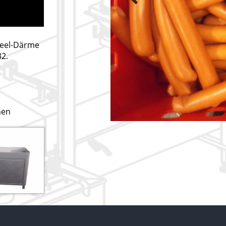
-Peel-Därme
32.
hen