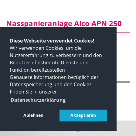
Nasspanieranlage Alco APN 250
Nasspanieranlage Alco APN 250, gebraucht
Diese Webseite verwendet Cookies!
- Durchlaufanlage
Wir verwenden Cookies, um die
- 250 mm Bandbreite
Nutzererfahrung zu verbessern und den
- Baujahr 2002
Benutzern bestimmte Dienste und
- Gewicht 120 kg
Funktion bereitzustellen
Genauere Informationen bezüglich der
Datenspeicherung und den Cookies
finden Sie in unserer
Datenschutzerklärung
Ablehnen
Akzeptieren