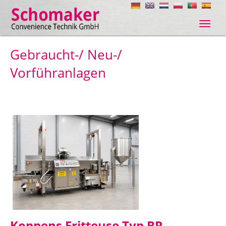
Navig
ein-/
Gebraucht-/ Neu-/
Vorführanlagen
Koppens Fritteuse Typ BR