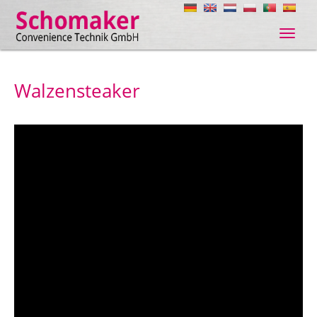
Navig
ein-/
Walzensteaker